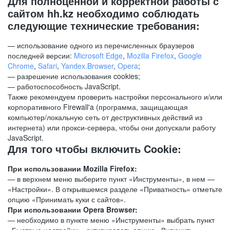
Для полноценной и корректной работы с
сайтом hh.kz необходимо соблюдать
следующие технические требования:
— использование одного из перечисленных браузеров
последней версии:
Microsoft Edge
,
Mozilla Firefox
,
Google
Chrome
,
Safari
,
Yandex.Browser
,
Opera
;
— разрешение использования cookies;
— работоспособность JavaScript.
Также рекомендуем проверить настройки персонального и/или
корпоративного Firewall'a (программа, защищающая
компьютер/локальную сеть от деструктивных действий из
интернета) или прокси-сервера, чтобы они допускали работу
JavaScript.
Для того чтобы включить Cookie:
При использовании Mozilla Firefox:
— в верхнем меню выберите пункт «Инструменты», в нем —
«Настройки». В открывшемся разделе «Приватность» отметьте
опцию «Принимать куки с сайтов».
При использовании Opera Browser:
— необходимо в пункте меню «Инструменты» выбрать пункт