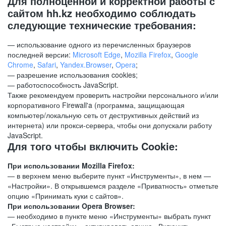
Для полноценной и корректной работы с
сайтом hh.kz необходимо соблюдать
следующие технические требования:
— использование одного из перечисленных браузеров
последней версии:
Microsoft Edge
,
Mozilla Firefox
,
Google
Chrome
,
Safari
,
Yandex.Browser
,
Opera
;
— разрешение использования cookies;
— работоспособность JavaScript.
Также рекомендуем проверить настройки персонального и/или
корпоративного Firewall'a (программа, защищающая
компьютер/локальную сеть от деструктивных действий из
интернета) или прокси-сервера, чтобы они допускали работу
JavaScript.
Для того чтобы включить Cookie:
При использовании Mozilla Firefox:
— в верхнем меню выберите пункт «Инструменты», в нем —
«Настройки». В открывшемся разделе «Приватность» отметьте
опцию «Принимать куки с сайтов».
При использовании Opera Browser:
— необходимо в пункте меню «Инструменты» выбрать пункт