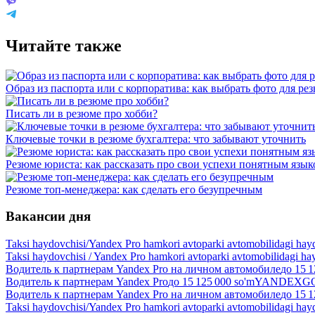
Читайте также
Образ из паспорта или с корпоратива: как выбрать фото для ре
Писать ли в резюме про хобби?
Ключевые точки в резюме бухгалтера: что забывают уточнить
Резюме юриста: как рассказать про свои успехи понятным язы
Резюме топ-менеджера: как сделать его безупречным
Вакансии дня
Taksi haydovchisi/Yandex Pro hamkori avtoparki avtomobilidagi hay
Taksi haydovchisi / Yandex Pro hamkori avtoparki avtomobilidagi ha
Водитель к партнерам Yandex Pro на личном автомобиле
до
15 1
Водитель к партнерам Yandex Pro
до
15 125 000
so'm
YANDEXGO 
Водитель к партнерам Yandex Pro на личном автомобиле
до
15 1
Taksi haydovchisi/Yandex Pro hamkori avtoparki avtomobilidagi hay