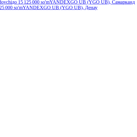
dovchi
до
15 125 000
so'm
YANDEXGO UB (YGO UB), Самарканд
25 000
so'm
YANDEXGO UB (YGO UB), Денау