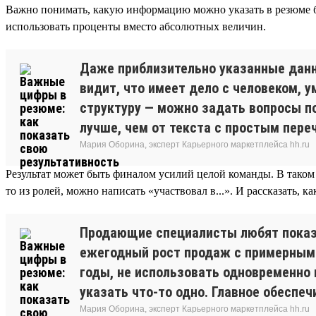
Важно понимать, какую информацию можно указать в резюме 
использовать проценты вместо абсолютных величин.
Даже приблизительно указанные дан
видит, что имеет дело с человеком, 
структуру — можно задать вопросы п
лучше, чем от текста с простым пере
Мария Оборина, эксперт Карьерного маркетплейса hh.ru
Результат может быть финалом усилий целой команды. В таком с
то из ролей, можно написать «участвовал в...». И рассказать, 
Продающие специалисты любят показыв
ежегодный рост продаж с примерным п
годы, не использовать одновременно
указать что-то одно. Главное обеспе
Мария Оборина, эксперт Карьерного маркетплейса hh.ru