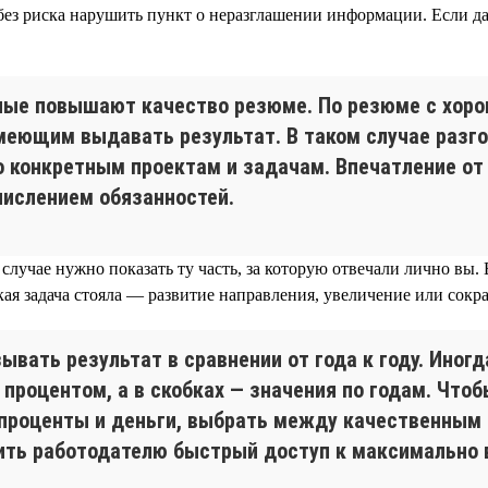
без риска нарушить пункт о неразглашении информации. Если 
ные повышают качество резюме. По резюме с хор
умеющим выдавать результат. В таком случае разг
о конкретным проектам и задачам. Впечатление от
числением обязанностей.
лучае нужно показать ту часть, за которую отвечали лично вы. 
какая задача стояла — развитие направления, увеличение или сокр
ать результат в сравнении от года к году. Иног
роцентом, а в скобках — значения по годам. Чтоб
 проценты и деньги, выбрать между качественным
чить работодателю быстрый доступ к максимально