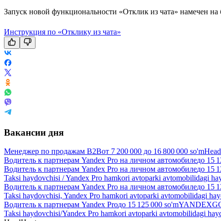
Запуск новой функциональности «Отклик из чата» намечен на 
Инструкция по «Отклику из чата»
Вакансии дня
Менеджер по продажам B2B
от
7 200 000
до
16 800 000
so'm
Head
Водитель к партнерам Yandex Pro на личном автомобиле
до
15 1
Водитель к партнерам Yandex Pro на личном автомобиле
до
15 1
Taksi haydovchisi / Yandex Pro hamkori avtoparki avtomobilidagi ha
Водитель к партнерам Yandex Pro на личном автомобиле
до
15 1
Taksi haydovchisi, Yandex Pro hamkori avtoparki avtomobilidagi ha
Водитель к партнерам Yandex Pro
до
15 125 000
so'm
YANDEXGO 
Taksi haydovchisi/Yandex Pro hamkori avtoparki avtomobilidagi hay