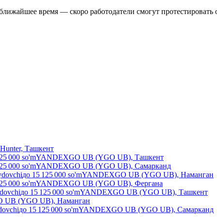
ближайшее время — скоро работодатели смогут протестировать о
Hunter, Ташкент
25 000
so'm
YANDEXGO UB (YGO UB), Ташкент
25 000
so'm
YANDEXGO UB (YGO UB), Самарканд
ydovchi
до
15 125 000
so'm
YANDEXGO UB (YGO UB), Наманган
25 000
so'm
YANDEXGO UB (YGO UB), Фергана
ydovchi
до
15 125 000
so'm
YANDEXGO UB (YGO UB), Ташкент
UB (YGO UB), Наманган
dovchi
до
15 125 000
so'm
YANDEXGO UB (YGO UB), Самарканд