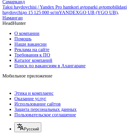
Самарканд
Taksi haydovchisi / Yandex Pro hamkori avtoparki avtomobilidagi
haydovchi
до
15 125 000
so'm
YANDEXGO UB (YGO UB),
Наманган
HeadHunter
О компании
Помощь
Наши вакансии
Реклама на сайте
Требования к ПО
Каталог компаний
Поиск по вакансиям в Ахангаране
Мобильное приложение
Этика и комплаенс
Оказание услуг
Использование сайтов
Защита персональных данных
Пользовательское соглашение
Русский