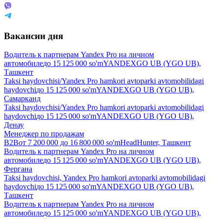
Вакансии дня
Водитель к партнерам Yandex Pro на личном
автомобиле
до
15 125 000
so'm
YANDEXGO UB (YGO UB),
Ташкент
Taksi haydovchisi/Yandex Pro hamkori avtoparki avtomobilidagi
haydovchi
до
15 125 000
so'm
YANDEXGO UB (YGO UB),
Самарканд
Taksi haydovchisi/Yandex Pro hamkori avtoparki avtomobilidagi
haydovchi
до
15 125 000
so'm
YANDEXGO UB (YGO UB),
Денау
Менеджер по продажам
B2B
от
7 200 000
до
16 800 000
so'm
HeadHunter, Ташкент
Водитель к партнерам Yandex Pro на личном
автомобиле
до
15 125 000
so'm
YANDEXGO UB (YGO UB),
Фергана
Taksi haydovchisi, Yandex Pro hamkori avtoparki avtomobilidagi
haydovchi
до
15 125 000
so'm
YANDEXGO UB (YGO UB),
Ташкент
Водитель к партнерам Yandex Pro на личном
автомобиле
до
15 125 000
so'm
YANDEXGO UB (YGO UB),