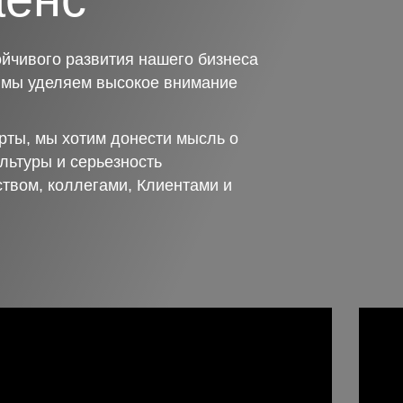
йчивого развития нашего бизнеса
о мы уделяем высокое внимание
рты, мы хотим донести мысль о
льтуры и серьезность
ством, коллегами, Клиентами и