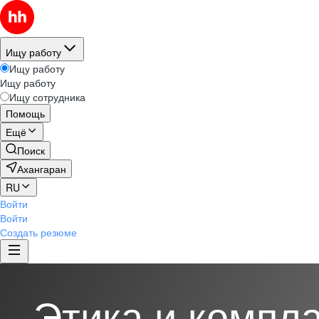
Ищу работу
Ищу работу
Ищу работу
Ищу сотрудника
Помощь
Ещё
Поиск
Ахангаран
RU
Войти
Войти
Создать резюме
Этика и компл