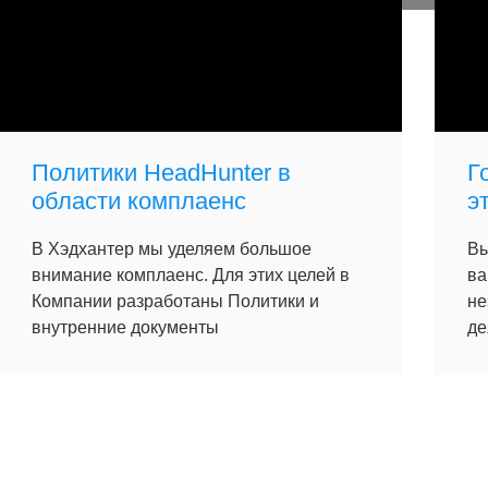
Политики HeadHunter в
Г
области комплаенс
э
В Хэдхантер мы уделяем большое
Вы
внимание комплаенс. Для этих целей в
ва
Компании разработаны Политики и
не
внутренние документы
де