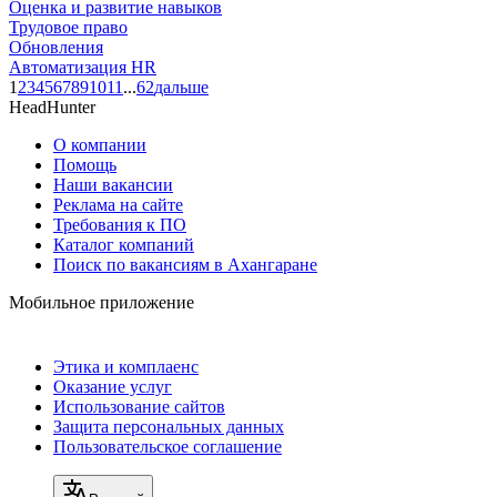
Оценка и развитие навыков
Трудовое право
Обновления
Автоматизация HR
1
2
3
4
5
6
7
8
9
10
11
...
62
дальше
HeadHunter
О компании
Помощь
Наши вакансии
Реклама на сайте
Требования к ПО
Каталог компаний
Поиск по вакансиям в Ахангаране
Мобильное приложение
Этика и комплаенс
Оказание услуг
Использование сайтов
Защита персональных данных
Пользовательское соглашение