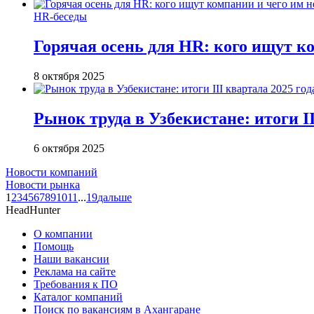
HR-беседы
Горячая осень для HR: кого ищут ко
8 октября 2025
Рынок труда в Узбекистане: итоги II
6 октября 2025
Новости компаний
Новости рынка
1
2
3
4
5
6
7
8
9
10
11
...
19
дальше
HeadHunter
О компании
Помощь
Наши вакансии
Реклама на сайте
Требования к ПО
Каталог компаний
Поиск по вакансиям в Ахангаране