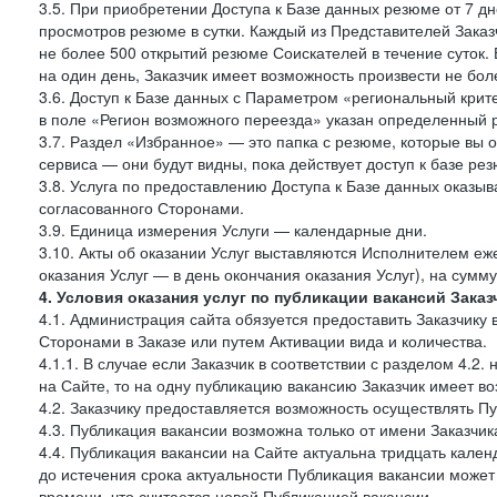
3.5. При приобретении Доступа к Базе данных резюме от 7 дн
просмотров резюме в сутки. Каждый из Представителей Зак
не более 500 открытий резюме Соискателей в течение суток.
на один день, Заказчик имеет возможность произвести не бо
3.6. Доступ к Базе данных с Параметром «региональный крит
в поле «Регион возможного переезда» указан определенный р
3.7. Раздел «Избранное» — это папка с резюме, которые вы 
сервиса — они будут видны, пока действует доступ к базе ре
3.8. Услуга по предоставлению Доступа к Базе данных оказы
согласованного Сторонами.
3.9. Единица измерения Услуги — календарные дни.
3.10. Акты об оказании Услуг выставляются Исполнителем еж
оказания Услуг — в день окончания оказания Услуг), на сумм
4. Условия оказания услуг по публикации вакансий Заказ
4.1. Администрация сайта обязуется предоставить Заказчику
Сторонами в Заказе или путем Активации вида и количества.
4.1.1. В случае если Заказчик в соответствии с разделом 4.
на Сайте, то на одну публикацию вакансию Заказчик имеет в
4.2. Заказчику предоставляется возможность осуществлять П
4.3. Публикация вакансии возможна только от имени Заказчи
4.4. Публикация вакансии на Сайте актуальна тридцать кале
до истечения срока актуальности Публикация вакансии може
времени, что считается новой Публикацией вакансии.