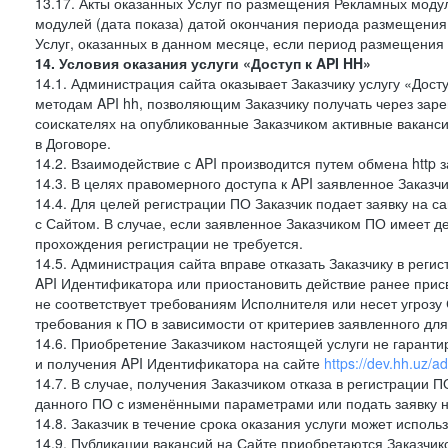
13.17. Акты оказанных Услуг по размещения Рекламных моду
модулей (дата показа) датой окончания периода размещения
Услуг, оказанных в данном месяце, если период размещения
14. Условия оказания услуги «Доступ к API HH»
14.1. Администрация сайта оказывает Заказчику услугу «Дост
методам API hh, позволяющим Заказчику получать через зар
соискателях на опубликованные Заказчиком активные ваканси
в Договоре.
14.2. Взаимодействие с API производится путем обмена http
14.3. В целях правомерного доступа к API заявленное Заказ
14.4. Для целей регистрации ПО Заказчик подает заявку на с
с Сайтом. В случае, если заявленное Заказчиком ПО имеет 
прохождения регистрации не требуется.
14.5. Администрация сайта вправе отказать Заказчику в реги
API Идентификатора или приостановить действие ранее прис
не соответствует требованиям Исполнителя или несет угрозу
требования к ПО в зависимости от критериев заявленного дл
14.6. Приобретение Заказчиком настоящей услуги не гарант
и получения API Идентификатора на сайте
https://dev.hh.uz/a
14.7. В случае, получения Заказчиком отказа в регистрации П
данного ПО с изменёнными параметрами или подать заявку н
14.8. Заказчик в течение срока оказания услуги может испол
14.9. Публикации вакансий на Сайте приобретаются Заказчик