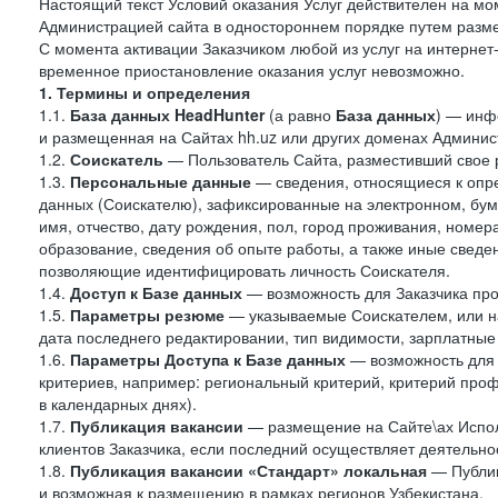
Настоящий текст Условий оказания Услуг действителен на мо
Администрацией сайта в одностороннем порядке путем разме
С момента активации Заказчиком любой из услуг на интернет
временное приостановление оказания услуг невозможно.
1. Термины и определения
1.1.
База данных HeadHunter
(а равно
База данных
) — инф
и размещенная на Сайтах hh.uz или других доменах Админис
1.2.
Соискатель
— Пользователь Сайта, разместивший свое 
1.3.
Персональные данные
— сведения, относящиеся к опр
данных (Соискателю), зафиксированные на электронном, бу
имя, отчество, дату рождения, пол, город проживания, номер
образование, сведения об опыте работы, а также иные сведен
позволяющие идентифицировать личность Соискателя.
1.4.
Доступ к Базе данных
— возможность для Заказчика про
1.5.
Параметры резюме
— указываемые Соискателем, или н
дата последнего редактировании, тип видимости, зарплатные
1.6.
Параметры Доступа к Базе данных
— возможность для 
критериев, например: региональный критерий, критерий про
в календарных днях).
1.7.
Публикация вакансии
— размещение на Сайте\ах Испол
клиентов Заказчика, если последний осуществляет деятельнос
1.8.
Публикация вакансии «Стандарт» локальная
— Публик
и возможная к размещению в рамках регионов Узбекистана.