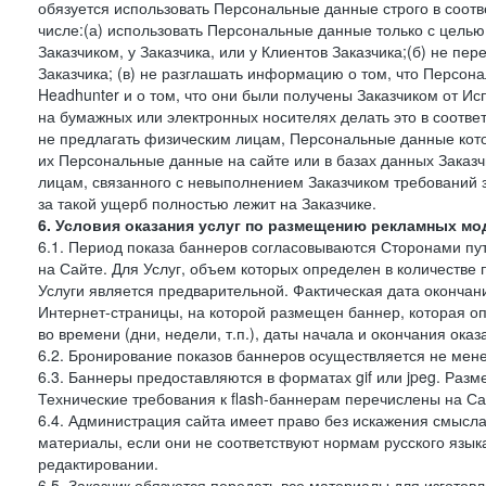
обязуется использовать Персональные данные строго в соотв
числе:(а) использовать Персональные данные только с цель
Заказчиком, у Заказчика, или у Клиентов Заказчика;(б) не п
Заказчика; (в) не разглашать информацию о том, что Персон
Headhunter и о том, что они были получены Заказчиком от И
на бумажных или электронных носителях делать это в соотве
не предлагать физическим лицам, Персональные данные кот
их Персональные данные на сайте или в базах данных Заказч
лицам, связанного с невыполнением Заказчиком требований 
за такой ущерб полностью лежит на Заказчике.
6. Условия оказания услуг по размещению рекламных мод
6.1. Период показа баннеров согласовываются Сторонами пут
на Сайте. Для Услуг, объем которых определен в количестве 
Услуги является предварительной. Фактическая дата окончан
Интернет-страницы, на которой размещен баннер, которая оп
во времени (дни, недели, т.п.), даты начала и окончания оказ
6.2. Бронирование показов баннеров осуществляется не менее
6.3. Баннеры предоставляются в форматах gif или jpeg. Раз
Технические требования к flash-баннерам перечислены на Са
6.4. Администрация сайта имеет право без искажения смысл
материалы, если они не соответствуют нормам русского язык
редактировании.
6.5. Заказчик обязуется передать все материалы для изготов