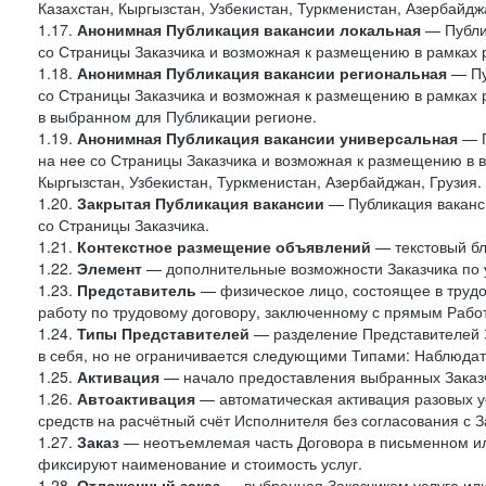
Казахстан, Кыргызстан, Узбекистан, Туркменистан, Азербайджа
1.17.
Анонимная Публикация вакансии локальная
— Публик
со Страницы Заказчика и возможная к размещению в рамках 
1.18.
Анонимная Публикация вакансии региональная
— Пу
со Страницы Заказчика и возможная к размещению в рамках р
в выбранном для Публикации регионе.
1.19.
Анонимная Публикация вакансии универсальная
— П
на нее со Страницы Заказчика и возможная к размещению в в
Кыргызстан, Узбекистан, Туркменистан, Азербайджан, Грузия.
1.20.
Закрытая Публикация вакансии
— Публикация ваканси
со Страницы Заказчика.
1.21.
Контекстное размещение объявлений
— текстовый бло
1.22.
Элемент
— дополнительные возможности Заказчика по 
1.23.
Представитель
— физическое лицо, состоящее в труд
работу по трудовому договору, заключенному с прямым Рабо
1.24.
Типы Представителей
— разделение Представителей З
в себя, но не ограничивается следующими Типами: Наблюдат
1.25.
Активация
— начало предоставления выбранных Заказч
1.26.
Автоактивация
— автоматическая активация разовых ус
средств на расчётный счёт Исполнителя без согласования с З
1.27.
Заказ
— неотъемлемая часть Договора в письменном ил
фиксируют наименование и стоимость услуг.
1.28.
Отложенный заказ
— выбранная Заказчиком услуга или