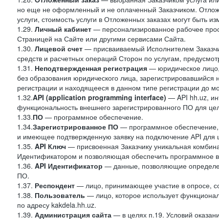
но еще не оформленный и не оплаченный Заказчиком. Отложе
услуги, стоимость услуги в Отложенных заказах могут быть 
1.29.
Личный кабинет
— персонализированное рабочее прост
Страницей на Сайте или другими сервисами Сайта.
1.30.
Лицевой счет
— присваиваемый Исполнителем Заказчик
средств и расчетных операций Сторон по услугам, предусмотр
1.31.
Неподтвержденная регистрация
— юридическое лицо,
без образования юридического лица, зарегистрировавшийся 
регистрации и находящееся в данном типе регистрации до м
1.32.
API (application programming interface)
— API hh.uz, и
функциональность внешнего зарегистрированного ПО для це
1.33.
ПО
— программное обеспечение.
1.34.
Зарегистрированное ПО
— программное обеспечение,
и имеющее подтвержденную заявку на подключение АPI для 
1.35.
API Ключ
— присвоенная Заказчику уникальная комбинац
Идентификатором и позволяющая обеспечить программное в
1.36.
API
Идентификатор
— данные, позволяющие определен
ПО.
1.37.
Респондент
— лицо, принимающее участие в опросе, со
1.38.
Пользователь
— лицо, которое использует функциона
по адресу kakdela.hh.uz.
1.39.
Администрация сайта
— в целях п.19. Условий оказа