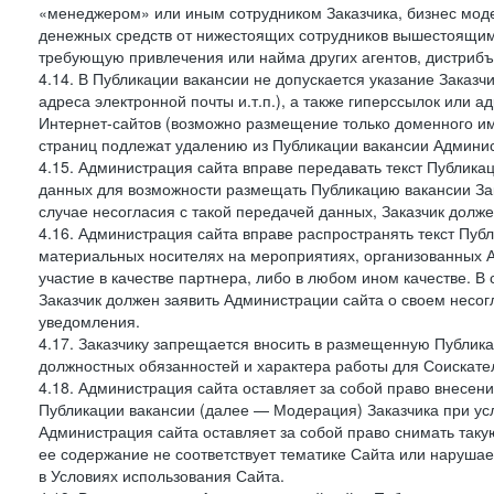
«менеджером» или иным сотрудником Заказчика, бизнес моде
денежных средств от нижестоящих сотрудников вышестоящим,
требующую привлечения или найма других агентов, дистрибъ
4.14. В Публикации вакансии не допускается указание Заказ
адреса электронной почты и.т.п.), а также гиперссылок или а
Интернет-сайтов (возможно размещение только доменного име
страниц подлежат удалению из Публикации вакансии Админис
4.15. Администрация сайта вправе передавать текст Публика
данных для возможности размещать Публикацию вакансии Зак
случае несогласия с такой передачей данных, Заказчик долж
4.16. Администрация сайта вправе распространять текст Публ
материальных носителях на мероприятиях, организованных 
участие в качестве партнера, либо в любом ином качестве. В
Заказчик должен заявить Администрации сайта о своем несо
уведомления.
4.17. Заказчику запрещается вносить в размещенную Публи
должностных обязанностей и характера работы для Соискател
4.18. Администрация сайта оставляет за собой право внесен
Публикации вакансии (далее — Модерация) Заказчика при усл
Администрация сайта оставляет за собой право снимать таку
ее содержание не соответствует тематике Сайта или нарушает
в Условиях использования Сайта.