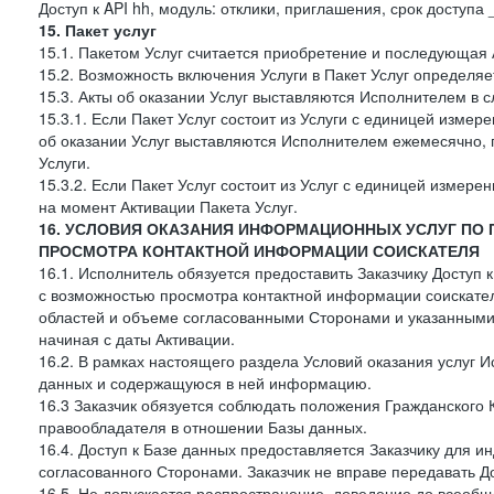
Доступ к API hh, модуль: отклики, приглашения, срок доступа
15. Пакет услуг
15.1. Пакетом Услуг считается приобретение и последующая 
15.2. Возможность включения Услуги в Пакет Услуг определя
15.3. Акты об оказании Услуг выставляются Исполнителем в
15.3.1. Если Пакет Услуг состоит из Услуги с единицей изме
об оказании Услуг выставляются Исполнителем ежемесячно, 
Услуги.
15.3.2. Если Пакет Услуг состоит из Услуг с единицей измер
на момент Активации Пакета Услуг.
16. УСЛОВИЯ ОКАЗАНИЯ ИНФОРМАЦИОННЫХ УСЛУГ ПО
ПРОСМОТРА КОНТАКТНОЙ ИНФОРМАЦИИ СОИСКАТЕЛЯ
16.1. Исполнитель обязуется предоставить Заказчику Доступ
с возможностью просмотра контактной информации соискате
областей и объеме согласованными Сторонами и указанными в
начиная с даты Активации.
16.2. В рамках настоящего раздела Условий оказания услуг И
данных и содержащуюся в ней информацию.
16.3 Заказчик обязуется соблюдать положения Гражданского 
правообладателя в отношении Базы данных.
16.4. Доступ к Базе данных предоставляется Заказчику для и
согласованного Сторонами. Заказчик не вправе передавать Д
16.5. Не допускается распространение, доведение до всеоб