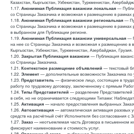
Казахстан, Кыргызстан, Узбекистан, Туркменистан, Азербайджа
1.17.
Анонимная Публикация вакансии локальная
— Публик
со Страницы Заказчика и возможная к размещению в рамках 
1.18.
Анонимная Публикация вакансии региональная
— Пу
со Страницы Заказчика и возможная к размещению в рамках р
в выбранном для Публикации регионе.
1.19.
Анонимная Публикация вакансии универсальная
— П
на нее со Страницы Заказчика и возможная к размещению в в
Кыргызстан, Узбекистан, Туркменистан, Азербайджан, Грузия.
1.20.
Закрытая Публикация вакансии
— Публикация ваканси
со Страницы Заказчика.
1.21.
Контекстное размещение объявлений
— текстовый бло
1.22.
Элемент
— дополнительные возможности Заказчика по 
1.23.
Представитель
— физическое лицо, состоящее в труд
работу по трудовому договору, заключенному с прямым Рабо
1.24.
Типы Представителей
— разделение Представителей З
в себя, но не ограничивается следующими Типами: Наблюдат
1.25.
Активация
— начало предоставления выбранных Заказч
1.26.
Автоактивация
— автоматическая активация разовых ус
средств на расчётный счёт Исполнителя без согласования с З
1.27.
Заказ
— неотъемлемая часть Договора в письменном ил
фиксируют наименование и стоимость услуг.
1.28.
Отложенный заказ
— выбранная Заказчиком услуга или