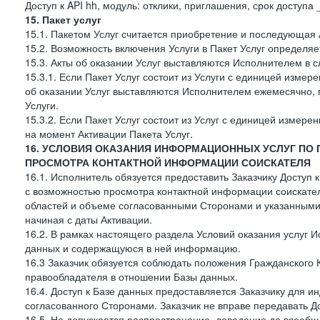
Доступ к API hh, модуль: отклики, приглашения, срок доступа
15. Пакет услуг
15.1. Пакетом Услуг считается приобретение и последующая 
15.2. Возможность включения Услуги в Пакет Услуг определя
15.3. Акты об оказании Услуг выставляются Исполнителем в
15.3.1. Если Пакет Услуг состоит из Услуги с единицей изме
об оказании Услуг выставляются Исполнителем ежемесячно, 
Услуги.
15.3.2. Если Пакет Услуг состоит из Услуг с единицей измер
на момент Активации Пакета Услуг.
16. УСЛОВИЯ ОКАЗАНИЯ ИНФОРМАЦИОННЫХ УСЛУГ ПО
ПРОСМОТРА КОНТАКТНОЙ ИНФОРМАЦИИ СОИСКАТЕЛЯ
16.1. Исполнитель обязуется предоставить Заказчику Доступ
с возможностью просмотра контактной информации соискате
областей и объеме согласованными Сторонами и указанными в
начиная с даты Активации.
16.2. В рамках настоящего раздела Условий оказания услуг И
данных и содержащуюся в ней информацию.
16.3 Заказчик обязуется соблюдать положения Гражданского 
правообладателя в отношении Базы данных.
16.4. Доступ к Базе данных предоставляется Заказчику для и
согласованного Сторонами. Заказчик не вправе передавать Д
16.5. Не допускается распространение, доведение до всеоб