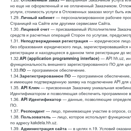
но еще не оформленный и не оплаченный Заказчиком. Отложе
услуги, стоимость услуги в Отложенных заказах могут быть 
1.29.
Личный кабинет
— персонализированное рабочее прост
Страницей на Сайте или другими сервисами Сайта.
1.30.
Лицевой счет
— присваиваемый Исполнителем Заказчик
средств и расчетных операций Сторон по услугам, предусмотр
1.31.
Неподтвержденная регистрация
— юридическое лицо,
без образования юридического лица, зарегистрировавшийся 
регистрации и находящееся в данном типе регистрации до м
1.32.
API (application programming interface)
— API hh.uz, и
функциональность внешнего зарегистрированного ПО для це
1.33.
ПО
— программное обеспечение.
1.34.
Зарегистрированное ПО
— программное обеспечение,
и имеющее подтвержденную заявку на подключение АPI для 
1.35.
API Ключ
— присвоенная Заказчику уникальная комбинац
Идентификатором и позволяющая обеспечить программное в
1.36.
API
Идентификатор
— данные, позволяющие определен
ПО.
1.37.
Респондент
— лицо, принимающее участие в опросе, со
1.38.
Пользователь
— лицо, которое использует функциона
по адресу kakdela.hh.uz.
1.39.
Администрация сайта
— в целях п.19. Условий оказа