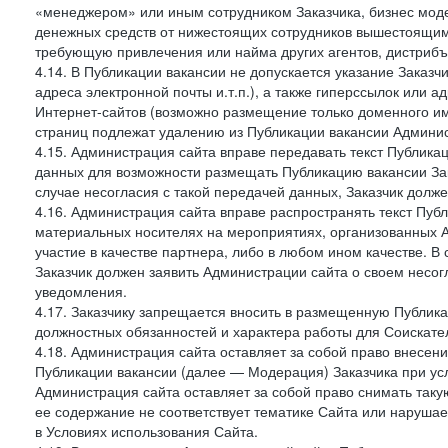
«менеджером» или иным сотрудником Заказчика, бизнес моде
денежных средств от нижестоящих сотрудников вышестоящим,
требующую привлечения или найма других агентов, дистрибъ
4.14. В Публикации вакансии не допускается указание Заказ
адреса электронной почты и.т.п.), а также гиперссылок или а
Интернет-сайтов (возможно размещение только доменного име
страниц подлежат удалению из Публикации вакансии Админис
4.15. Администрация сайта вправе передавать текст Публика
данных для возможности размещать Публикацию вакансии Зак
случае несогласия с такой передачей данных, Заказчик долж
4.16. Администрация сайта вправе распространять текст Публ
материальных носителях на мероприятиях, организованных 
участие в качестве партнера, либо в любом ином качестве. В
Заказчик должен заявить Администрации сайта о своем несо
уведомления.
4.17. Заказчику запрещается вносить в размещенную Публи
должностных обязанностей и характера работы для Соискател
4.18. Администрация сайта оставляет за собой право внесен
Публикации вакансии (далее — Модерация) Заказчика при усл
Администрация сайта оставляет за собой право снимать таку
ее содержание не соответствует тематике Сайта или нарушает
в Условиях использования Сайта.