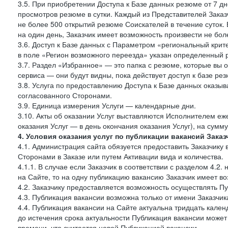
3.5. При приобретении Доступа к Базе данных резюме от 7 дн
просмотров резюме в сутки. Каждый из Представителей Зак
не более 500 открытий резюме Соискателей в течение суток.
на один день, Заказчик имеет возможность произвести не бо
3.6. Доступ к Базе данных с Параметром «региональный крит
в поле «Регион возможного переезда» указан определенный р
3.7. Раздел «Избранное» — это папка с резюме, которые вы 
сервиса — они будут видны, пока действует доступ к базе ре
3.8. Услуга по предоставлению Доступа к Базе данных оказы
согласованного Сторонами.
3.9. Единица измерения Услуги — календарные дни.
3.10. Акты об оказании Услуг выставляются Исполнителем еж
оказания Услуг — в день окончания оказания Услуг), на сумм
4. Условия оказания услуг по публикации вакансий Заказ
4.1. Администрация сайта обязуется предоставить Заказчику
Сторонами в Заказе или путем Активации вида и количества.
4.1.1. В случае если Заказчик в соответствии с разделом 4.
на Сайте, то на одну публикацию вакансию Заказчик имеет в
4.2. Заказчику предоставляется возможность осуществлять П
4.3. Публикация вакансии возможна только от имени Заказчи
4.4. Публикация вакансии на Сайте актуальна тридцать кале
до истечения срока актуальности Публикация вакансии може
времени, что считается новой Публикацией вакансии.