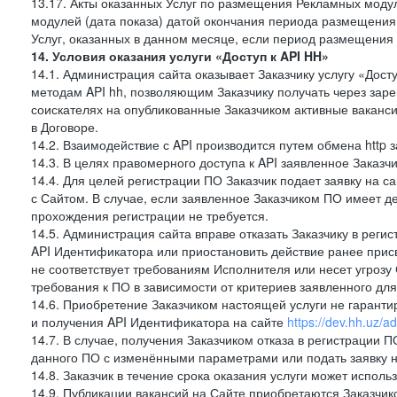
13.17. Акты оказанных Услуг по размещения Рекламных моду
модулей (дата показа) датой окончания периода размещения
Услуг, оказанных в данном месяце, если период размещения
14. Условия оказания услуги «Доступ к API HH»
14.1. Администрация сайта оказывает Заказчику услугу «Дост
методам API hh, позволяющим Заказчику получать через зар
соискателях на опубликованные Заказчиком активные ваканси
в Договоре.
14.2. Взаимодействие с API производится путем обмена http
14.3. В целях правомерного доступа к API заявленное Заказ
14.4. Для целей регистрации ПО Заказчик подает заявку на с
с Сайтом. В случае, если заявленное Заказчиком ПО имеет 
прохождения регистрации не требуется.
14.5. Администрация сайта вправе отказать Заказчику в реги
API Идентификатора или приостановить действие ранее прис
не соответствует требованиям Исполнителя или несет угрозу
требования к ПО в зависимости от критериев заявленного дл
14.6. Приобретение Заказчиком настоящей услуги не гарант
и получения API Идентификатора на сайте
https://dev.hh.uz/a
14.7. В случае, получения Заказчиком отказа в регистрации П
данного ПО с изменёнными параметрами или подать заявку н
14.8. Заказчик в течение срока оказания услуги может испол
14.9. Публикации вакансий на Сайте приобретаются Заказчик