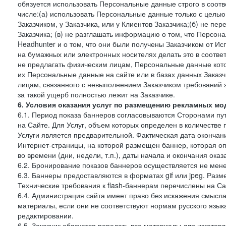
обязуется использовать Персональные данные строго в соотв
числе:(а) использовать Персональные данные только с цель
Заказчиком, у Заказчика, или у Клиентов Заказчика;(б) не п
Заказчика; (в) не разглашать информацию о том, что Персон
Headhunter и о том, что они были получены Заказчиком от И
на бумажных или электронных носителях делать это в соотве
не предлагать физическим лицам, Персональные данные кот
их Персональные данные на сайте или в базах данных Заказч
лицам, связанного с невыполнением Заказчиком требований 
за такой ущерб полностью лежит на Заказчике.
6. Условия оказания услуг по размещению рекламных мод
6.1. Период показа баннеров согласовываются Сторонами пут
на Сайте. Для Услуг, объем которых определен в количестве 
Услуги является предварительной. Фактическая дата окончан
Интернет-страницы, на которой размещен баннер, которая оп
во времени (дни, недели, т.п.), даты начала и окончания оказ
6.2. Бронирование показов баннеров осуществляется не менее
6.3. Баннеры предоставляются в форматах gif или jpeg. Раз
Технические требования к flash-баннерам перечислены на Са
6.4. Администрация сайта имеет право без искажения смысл
материалы, если они не соответствуют нормам русского язык
редактировании.
6.5. Заказчик обязуется передать все материалы для изготов