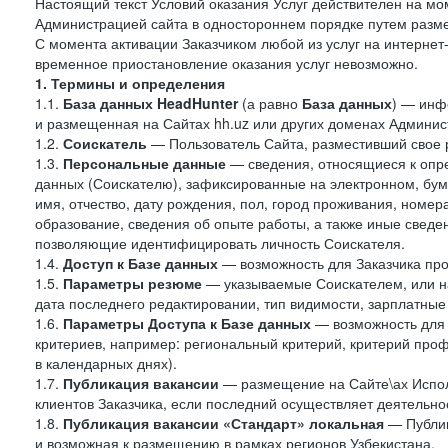
Настоящий текст Условий оказания Услуг действителен на мо
Администрацией сайта в одностороннем порядке путем разме
С момента активации Заказчиком любой из услуг на интернет
временное приостановление оказания услуг невозможно.
1. Термины и определения
1.1.
База данных HeadHunter
(а равно
База данных
) — инф
и размещенная на Сайтах hh.uz или других доменах Админис
1.2.
Соискатель
— Пользователь Сайта, разместивший свое 
1.3.
Персональные данные
— сведения, относящиеся к опр
данных (Соискателю), зафиксированные на электронном, бу
имя, отчество, дату рождения, пол, город проживания, номер
образование, сведения об опыте работы, а также иные сведен
позволяющие идентифицировать личность Соискателя.
1.4.
Доступ к Базе данных
— возможность для Заказчика про
1.5.
Параметры резюме
— указываемые Соискателем, или н
дата последнего редактировании, тип видимости, зарплатные
1.6.
Параметры Доступа к Базе данных
— возможность для 
критериев, например: региональный критерий, критерий про
в календарных днях).
1.7.
Публикация вакансии
— размещение на Сайте\ах Испол
клиентов Заказчика, если последний осуществляет деятельнос
1.8.
Публикация вакансии «Стандарт» локальная
— Публик
и возможная к размещению в рамках регионов Узбекистана.