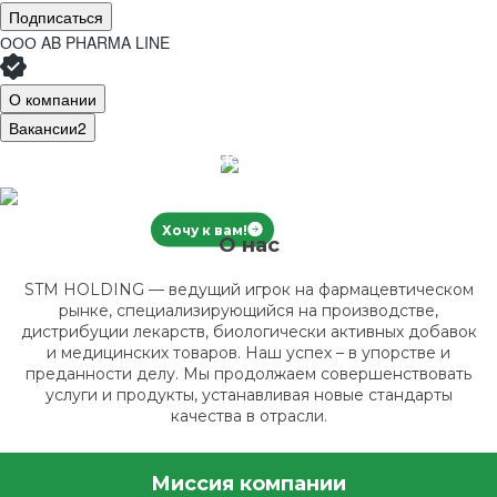
Подписаться
ООО
AB PHARMA LINE
О компании
Вакансии
2
Станьте частью нашей команды
уже сейчас!
Хочу к вам!
Наш сайт
О нас
STM HOLDING — ведущий игрок на фармацевтическом
рынке, специализирующийся на производстве,
дистрибуции лекарств, биологически активных добавок
и медицинских товаров. Наш успех – в упорстве и
преданности делу. Мы продолжаем совершенствовать
услуги и продукты, устанавливая новые стандарты
качества в отрасли.
Миссия компании