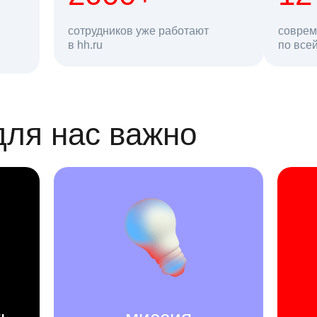
сотрудников уже работают
соврем
в hh.ru
резюме в базе
по все
ансии
для нас важно