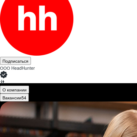
Подписаться
ООО
HeadHunter
О компании
Вакансии
54