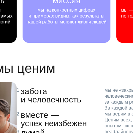
ть
миссия
ы
мы на конкретных цифрах
мы — 
самых
и примерах видим, как результаты
не то
логий
нашей работы меняют жизни людей
 мы ценим
забота
мы не «зак
человечески
и человечность
за каждым р
За каждой в
вместе —
мы верим в с
Ценим всех, 
успех неизбежен
опытом, эксп
думай
headлайнеру