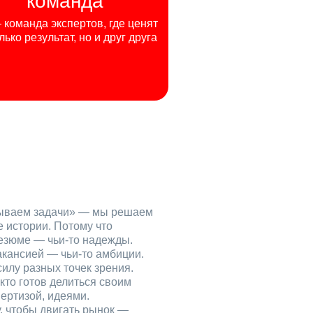
команда
команда экспертов, где ценят
лько результат, но и друг друга
рываем задачи» — мы решаем
е истории. Потому что
езюме — чьи‑то надежды.
акансией — чьи‑то амбиции.
илу разных точек зрения.
кто готов делиться своим
ертизой, идеями.
, чтобы двигать рынок —