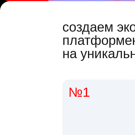
создаем эк
платформен
на уникаль
№1
1 мл