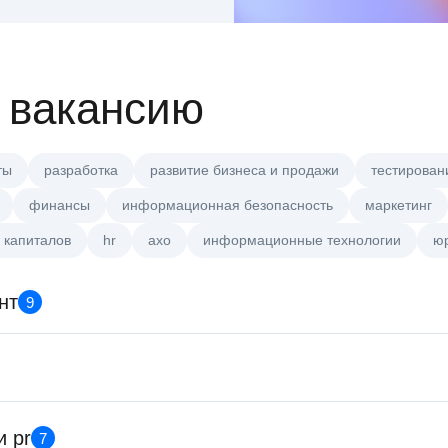
 вакансию
ты
разработка
развитие бизнеса и продажи
тестирован
финансы
информационная безопасность
маркетинг
 капиталов
hr
axo
информационные технологии
ю
нт
9
Менеджер по работе с ключ
клиентами (КАМ)
HeadHunter::Коммерческий 
21 июл. 2026
Менеджер по продажам в сег
и pr
7
среднего и крупного бизнеса