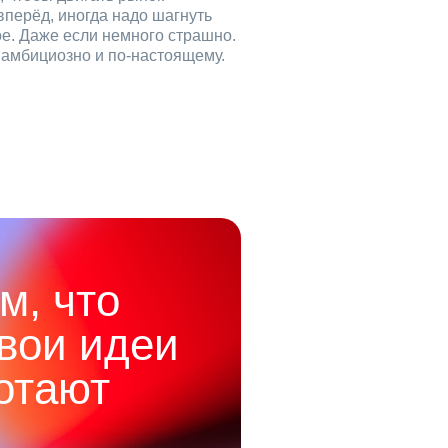
вперёд, иногда надо шагнуть
ое. Даже если немного страшно.
, амбициозно и по‑настоящему.
м, что
твои идеи
отают