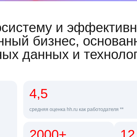
осистему и эффективн
ный бизнес, основан
ных данных и техноло
рд
4,5
средняя оценка hh.ru как работодателя **
2000+
68 млн
12