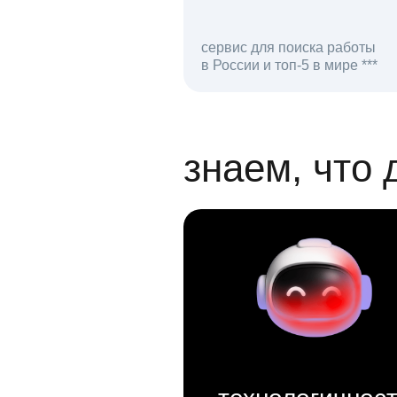
сервис для поиска работы
в России и топ-5 в мире ***
откликов на вак
знаем, что 