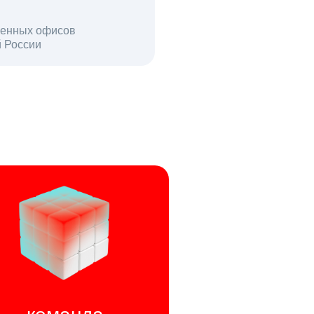
енных офисов
й России
пользователей в день