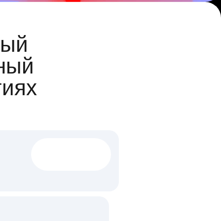
ый
ный
гиях
1522 тыс
вакансий
18 млн