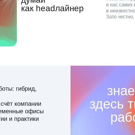
и нас самих 
как headлайнер
в неизвестн
Зато честно
знае
оты: гибрид,
здесь 
 счёт компании
ременные офисы
раб
ии и практики