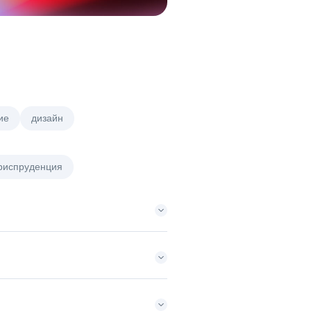
ие
дизайн
риспруденция
евыми
з/п не указана
Москва
департамент
менте
125000 - 175000 ₽