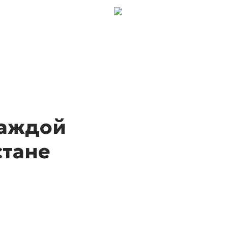
каждой
стане