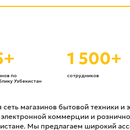
5
+
1 500
+
инов по
сотрудников
блику Узбекистан
 сеть магазинов бытовой техники и 
е электронной коммерции и розничн
кистане. Мы предлагаем широкий ас