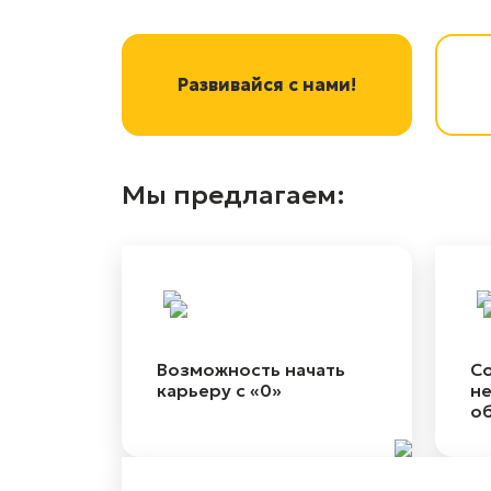
Развивайся с нами!
Мы предлагаем:
Возможность начать
С
карьеру с «0»
не
о