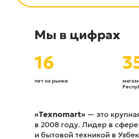
Мы в цифрах
16
3
лет на рынке
магаз
Респу
«Texnomart»
— это крупная
в 2008 году. Лидер в сфер
и бытовой техникой в Узбе