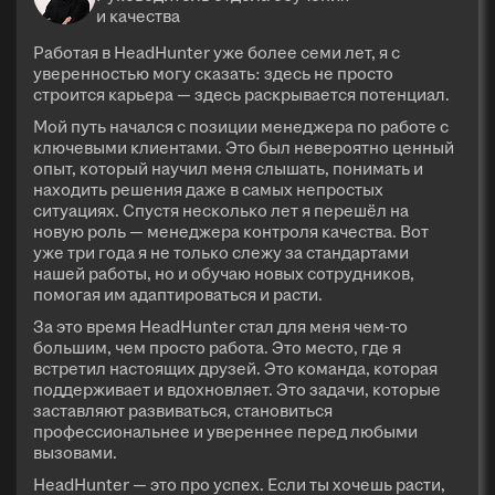
и качества
Работая в HeadHunter уже более семи лет, я с
уверенностью могу сказать: здесь не просто
строится карьера — здесь раскрывается потенциал.
Мой путь начался с позиции менеджера по работе с
ключевыми клиентами. Это был невероятно ценный
опыт, который научил меня слышать, понимать и
находить решения даже в самых непростых
ситуациях. Спустя несколько лет я перешёл на
новую роль — менеджера контроля качества. Вот
уже три года я не только слежу за стандартами
нашей работы, но и обучаю новых сотрудников,
помогая им адаптироваться и расти.
За это время HeadHunter стал для меня чем-то
большим, чем просто работа. Это место, где я
встретил настоящих друзей. Это команда, которая
поддерживает и вдохновляет. Это задачи, которые
заставляют развиваться, становиться
профессиональнее и увереннее перед любыми
вызовами.
HeadHunter — это про успех. Если ты хочешь расти,