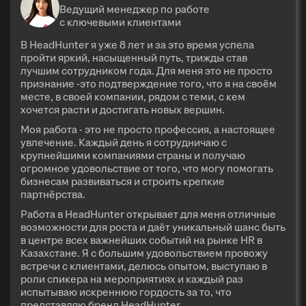
Ведущий менеджер по работе
с ключевыми клиентами
В HeadHunter я уже 8 лет и за это время успела
пройти яркий, насыщенный путь, трижды став
лучшим сотрудником года. Для меня это не просто
признание -это подтверждение того, что я на своём
месте, в своей компании, рядом с теми, с кем
хочется расти и достигать новых вершин.
Моя работа - это не просто профессия, а настоящее
увлечение. Каждый день я сотрудничаю с
крупнейшими компаниями страны и получаю
огромное удовольствие от того, что могу помогать
бизнесам развиваться и строить крепкие
партнёрства.
Работа в HeadHunter открывает для меня отличные
возможности для роста и даёт уникальный шанс быть
в центре всех важнейших событий на рынке HR в
Казахстане. Я с большим удовольствием провожу
встречи с клиентами, делюсь опытом, выступаю в
роли спикера на мероприятиях и каждый раз
испытываю искреннюю гордость за то, что
представляю бренд HeadHunter.