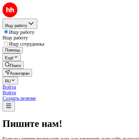
Ищу работу
Ищу работу
Ищу работу
Ищу сотрудника
Помощь
Ещё
Поиск
Ахангаран
RU
Войти
Войти
Создать резюме
Пишите нам!
Если вы хотите подсказать нам, как улучшить наш сайт, выска