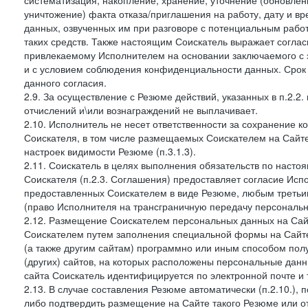
систематизация, накопление, хранение, уточнение (обновлен
уничтожение) факта отказа/приглашения на работу, дату и в
данных, озвученных им при разговоре с потенциальным рабо
таких средств. Также настоящим Соискатель выражает согла
привлекаемому Исполнителем на основании заключаемого с э
и с условием соблюдения конфиденциальности данных. Срок 
данного согласия.
2.9. За осуществление с Резюме действий, указанных в п.2.2
отчислений и\или вознаграждений не выплачивает.
2.10. Исполнитель не несет ответственности за сохранение 
Соискателя, в том числе размещаемых Соискателем на Сайте
настроек видимости Резюме (п.3.1.3).
2.11. Соискатель в целях выполнения обязательств по наст
Соискателя (п.2.3. Соглашения) предоставляет согласие Ис
предоставленных Соискателем в виде Резюме, любым третьи
(право Исполнителя на трансграничную передачу персональ
2.12. Размещение Соискателем персональных данных на Сай
Соискателем путем заполнения специальной формы на Сайте,
(а также другим сайтам) программно или иным способом пол
(других) сайтов, на которых расположены персональные данн
сайта Соискатель идентифицируется по электронной почте и 
2.13. В случае составления Резюме автоматически (п.2.10.), 
либо подтвердить размещение на Сайте такого Резюме или от