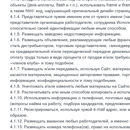
объекты (java-апплеты, flash и т.п.), использовать frame и 
а также html- код, нарушающий оригинальный дизайн страниц
4.1.4. Представляться чужим именем или от чужого имени (ча
представителя организации работодателя, сотрудника Испол
относительно своей идентификации любым иным способом.
4.1.5. Размещать заведомо недостоверную информацию.
4.1.6. Размещать объявления, рекламирующие любые франча
стать дистрибьютором, торговым представителем, «менеджер
на предварительной и/или периодической передаче денежн
оплату труда только в виде процента от продаж и/или требу
«членов клуба» и тому подобное.
4.1.7. Размещать и/или передавать, используя Сайт, материа
касается материалов, защищенных авторскими правами, тор
информации, конфиденциальности и тому подобными.
4.1.8. Уничтожать и/или изменять любые материалы на Сайте
4.1.9. Распечатывать или иным способом копировать и испо
4.1.10. Использовать информацию о телефонах, почтовых ад
(вопросы найма на работу, подбора кандидатов, предложения
4.1.11. Регистрироваться, используя чужой e-mail адрес, или
образом.
4.1.12. Размещать вакансии любых работодателей, а именно
4.1.13. Размещать номера телефона(ов), право на использов