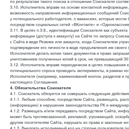
по результатам такого поиска в отношении Соискателя соот
3.10. Исполнитель вправе на основе контактной информации,
возможность направления информационных сообщений Соиск
у потенциального работодателя, о вакансиях, которые могл
посредством социальных сетей «ВКонтакте» и «Одноклассники
3.11. В целях п.3.6., идентификации Соискателя как субъек
информации (доступа к аккаунту) на Сайте по запросу Соиск
с Сайта в виде Резюме или аккаунта, когда Соискателем утр
подтверждение его личности в виде предъявления им своего 
Исполнителя делать копии таких документов и право запраш
уничтожением полученных копий в срок, не превышающий 30 
3.12. Исполнитель вправе периодически в целях повышения к
потенциального спроса проводить эксперименты, в рамках 
Исполнителя (например, наименований кнопок, разделов и пр
настоящего Соглашения.
4. Обязательства Соискателя
4.1. Соискатель обязуется не совершать следующие действия
4.1.1. Любым способом, посредством Сайта, размещать, расп
(информацию) в нарушение законодательства РК и междунаро
4.1.2. Размещать и/или передавать посредством Сайта, инфо
может быть противозаконной, рекламой, угрожающей, оскорби
другим посетителям Сайта, нарушать их права и законные ин
4.1.3. Внедрять исполняемый код на стороне пользователя (клие