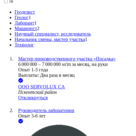
Геодезист
Геолог
1
Лаборант
1
Машинист
2
Научный специалист, исследователь
Начальник смены, мастер участка
1
Технолог
Мастер производственного участка «Посадка»
6 000 000
–
7 000 000
so'm
за месяц,
на руки
Опыт 1-3 года
Выплаты: Два раза в месяц
ООО
SERVOLUX CA
Пскентский район
Откликнуться
Руководитель лаборатории
Опыт 3-6 лет