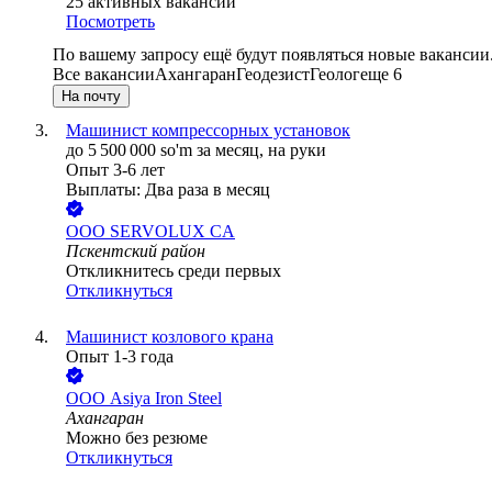
25
активных вакансий
Посмотреть
По вашему запросу ещё будут появляться новые вакансии
Все вакансии
Ахангаран
Геодезист
Геолог
еще 6
На почту
Машинист компрессорных установок
до
5 500 000
so'm
за месяц,
на руки
Опыт 3-6 лет
Выплаты: Два раза в месяц
ООО
SERVOLUX CA
Пскентский район
Откликнитесь среди первых
Откликнуться
Машинист козлового крана
Опыт 1-3 года
ООО
Asiya Iron Steel
Ахангаран
Можно без резюме
Откликнуться