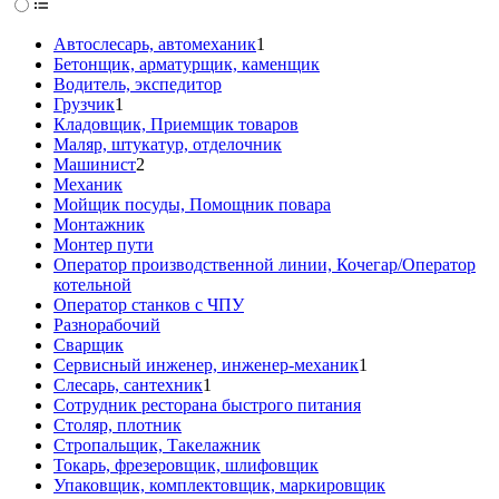
Автослесарь, автомеханик
1
Бетонщик, арматурщик, каменщик
Водитель, экспедитор
Грузчик
1
Кладовщик, Приемщик товаров
Маляр, штукатур, отделочник
Машинист
2
Механик
Мойщик посуды, Помощник повара
Монтажник
Монтер пути
Оператор производственной линии, Кочегар/Оператор
котельной
Оператор станков с ЧПУ
Разнорабочий
Сварщик
Сервисный инженер, инженер-механик
1
Слесарь, сантехник
1
Сотрудник ресторана быстрого питания
Столяр, плотник
Стропальщик, Такелажник
Токарь, фрезеровщик, шлифовщик
Упаковщик, комплектовщик, маркировщик