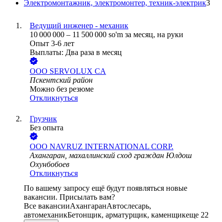
Электромонтажник, электромонтер, техник-электрик
3
Ведущий инженер - механик
10 000 000
–
11 500 000
so'm
за месяц,
на руки
Опыт 3-6 лет
Выплаты: Два раза в месяц
ООО
SERVOLUX CA
Пскентский район
Можно без резюме
Откликнуться
Грузчик
Без опыта
ООО
NAVRUZ INTERNATIONAL CORP.
Ахангаран, махаллинский сход граждан Юлдош
Охунбобоев
Откликнуться
По вашему запросу ещё будут появляться новые
вакансии. Присылать вам?
Все вакансии
Ахангаран
Автослесарь,
автомеханик
Бетонщик, арматурщик, каменщик
еще 22