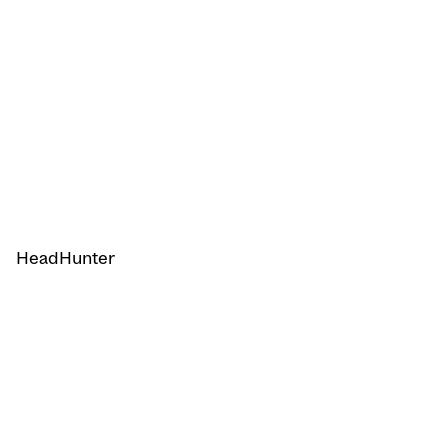
HeadHunter
О компании
Помощь
Наши вакансии
Реклама на сайте
Требования к ПО
Каталог компаний
Поиск по вакансиям в Ахангаране