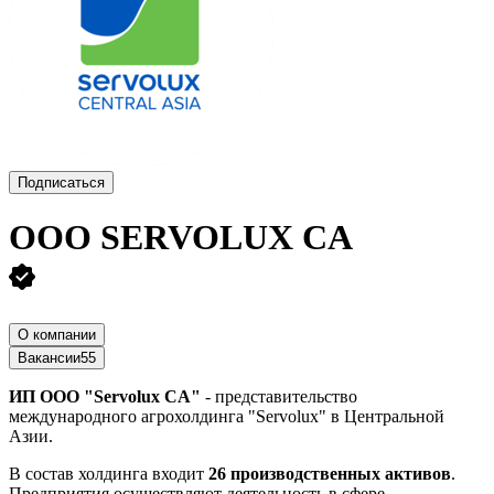
Подписаться
ООО
SERVOLUX CA
О компании
Вакансии
55
ИП ООО "
Servolux
CA
"
- представительство
международного агрохолдинга "Servolux" в Центральной
Азии.
В состав холдинга входит
26 производственных активов
.
Предприятия осуществляют деятельность в сфере