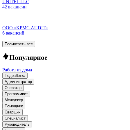
UNITEL LLC
42 вакансии
ООО «KPMG AUDIT»
6 вакансий
Посмотреть все
Популярное
Работа из дома
Подработка
Администратор
Оператор
Программист
Менеджер
Помощник
Сварщик
Специалист
Руководитель