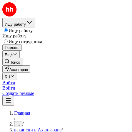
Ищу работу
Ищу работу
Ищу работу
Ищу сотрудника
Помощь
Ещё
Поиск
Ахангаран
RU
Войти
Войти
Создать резюме
Главная
/
/
...
вакансии в Ахангаране
/