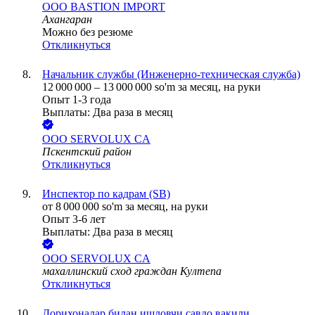
ООО
BASTION IMPORT
Ахангаран
Можно без резюме
Откликнуться
Начальник службы (Инженерно-техническая служба)
12 000 000
–
13 000 000
so'm
за месяц,
на руки
Опыт 1-3 года
Выплаты: Два раза в месяц
ООО
SERVOLUX CA
Пскентский район
Откликнуться
Инспектор по кадрам (SB)
от
8 000 000
so'm
за месяц,
на руки
Опыт 3-6 лет
Выплаты: Два раза в месяц
ООО
SERVOLUX CA
махаллинский сход граждан Култепа
Откликнуться
Дорихоналар билан ишловчи савдо вакили