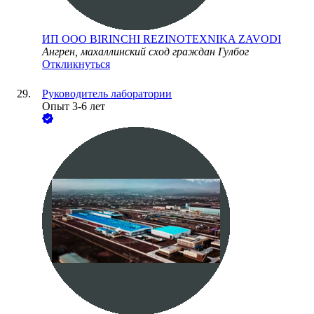
ИП ООО BIRINCHI REZINOTEXNIKA ZAVODI
Ангрен, махаллинский сход граждан Гулбог
Откликнуться
Руководитель лаборатории
Опыт 3-6 лет