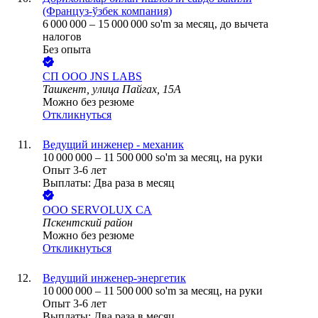
(Француз-ўзбек компания)
6 000 000
–
15 000 000
so'm
за месяц,
до вычета
налогов
Без опыта
СП ООО JNS LABS
Ташкент, улица Пайгах, 15А
Можно без резюме
Откликнуться
Ведущий инженер - механик
10 000 000
–
11 500 000
so'm
за месяц,
на руки
Опыт 3-6 лет
Выплаты: Два раза в месяц
ООО
SERVOLUX CA
Пскентский район
Можно без резюме
Откликнуться
Ведущий инженер-энергетик
10 000 000
–
11 500 000
so'm
за месяц,
на руки
Опыт 3-6 лет
Выплаты: Два раза в месяц