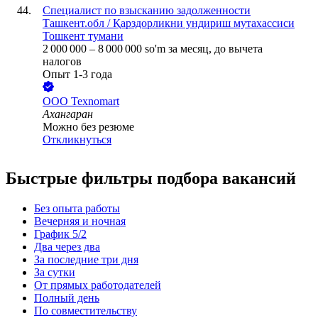
Специалист по взысканию задолженности
Ташкент.обл / Қарздорликни ундириш мутахассиси
Тошкент тумани
2 000 000
–
8 000 000
so'm
за месяц,
до вычета
налогов
Опыт 1-3 года
ООО
Texnomart
Ахангаран
Можно без резюме
Откликнуться
Быстрые фильтры подбора вакансий
Без опыта работы
Вечерняя и ночная
График 5/2
Два через два
За последние три дня
За сутки
От прямых работодателей
Полный день
По совместительству