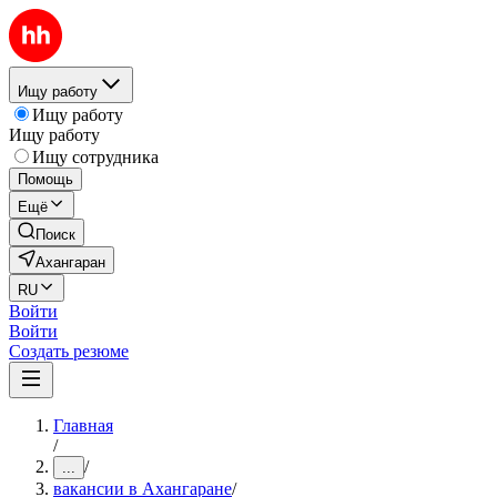
Ищу работу
Ищу работу
Ищу работу
Ищу сотрудника
Помощь
Ещё
Поиск
Ахангаран
RU
Войти
Войти
Создать резюме
Главная
/
/
...
вакансии в Ахангаране
/