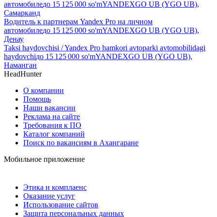
автомобиле
до
15 125 000
so'm
YANDEXGO UB (YGO UB),
Самарканд
Водитель к партнерам Yandex Pro на личном
автомобиле
до
15 125 000
so'm
YANDEXGO UB (YGO UB),
Денау
Taksi haydovchisi / Yandex Pro hamkori avtoparki avtomobilidagi
haydovchi
до
15 125 000
so'm
YANDEXGO UB (YGO UB),
Наманган
HeadHunter
О компании
Помощь
Наши вакансии
Реклама на сайте
Требования к ПО
Каталог компаний
Поиск по вакансиям в Ахангаране
Мобильное приложение
Этика и комплаенс
Оказание услуг
Использование сайтов
Защита персональных данных