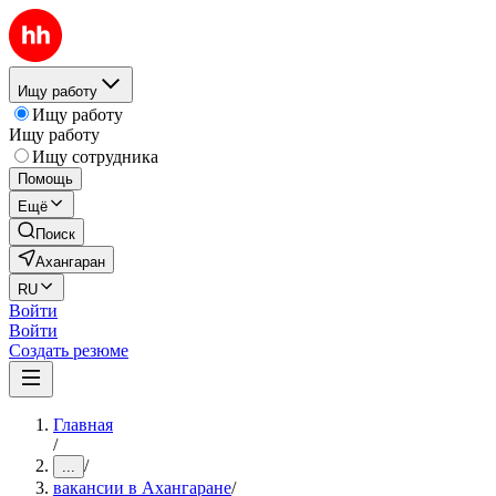
Ищу работу
Ищу работу
Ищу работу
Ищу сотрудника
Помощь
Ещё
Поиск
Ахангаран
RU
Войти
Войти
Создать резюме
Главная
/
/
...
вакансии в Ахангаране
/